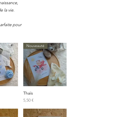
naissance,
 la vie.
arfaite pour
Nouveauté
apide
Aperçu rapide
Thaïs
Prix
5,50 €