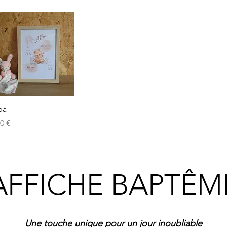
Aperçu rapide
ba
x
50 €
AFFICHE BAPTÊM
Une touche unique pour un jour inoubliable