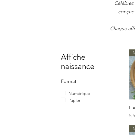
Célébrez 
conçues
Chaque affi
N
Affiche
naissance
Format
Numérique
Papier
Lu
Pri
5,
N