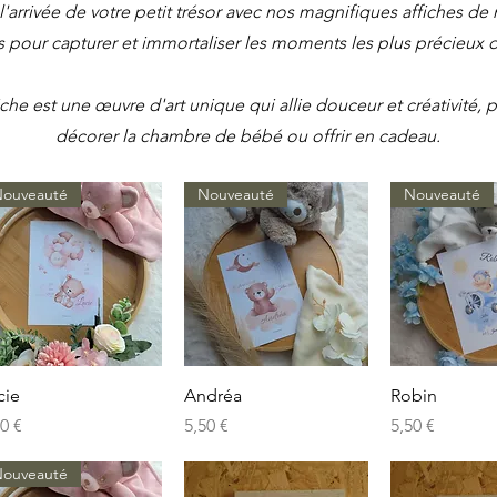
l'arrivée de votre petit trésor avec nos magnifiques affiches de 
 pour capturer et immortaliser les moments les plus précieux de
che est une œuvre d'art unique qui allie douceur et créativité, p
décorer la chambre de bébé ou offrir en cadeau.
ouveauté
Nouveauté
Nouveauté
Aperçu rapide
Aperçu rapide
Aperçu r
cie
Andréa
Robin
x
Prix
Prix
50 €
5,50 €
5,50 €
ouveauté