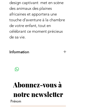
design captivant met en scène
des animaux des plaines
africaines et apportera une
touche d'aventure à la chambre
de votre enfant, tout en
célébrant ce moment précieux
de sa vie.
Information
Délai de fabrication :
Fabrication en
3 à 5 jours ouvrés.
(
Veuillez noter que si vous commandez
des faire-parts avec cette affiche, le
délai de fabrication des faire-parts
Abonnez-vous à 
sera pris en compte).
notre newsletter
Prénom