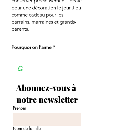
conserver précieusement. Idéale
pour une décoration le jour J ou
comme cadeau pour les
parrains, marraines et grands-
parents.
Pourquoi on l'aime ?
Un joli souvenir à garder ou à offrir
après le baptème.
100 % personnalisée pour refléter
la personnalité unique de votre
enfant.
Abonnez-vous à 
Parfaite pour immortaliser ses
premières petites habitudes.
notre newsletter
Prénom
Nom de famille