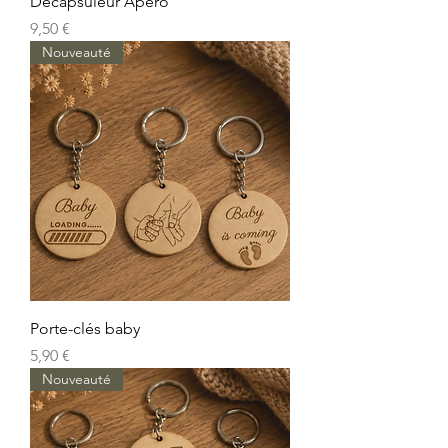
Décapsuleur Apéro
Prix
9,50 €
Nouveauté
Porte-clés baby
Prix
5,90 €
Nouveauté