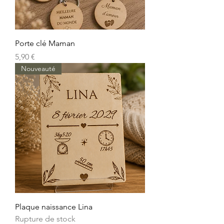
Porte clé Maman
Prix
5,90 €
Nouveauté
Plaque naissance Lina
Rupture de stock