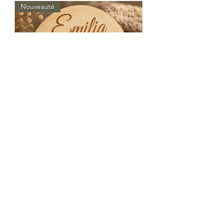
Nouveauté
Plaque de naissance Emilia
Rupture de stock
Abonnez-vous à 