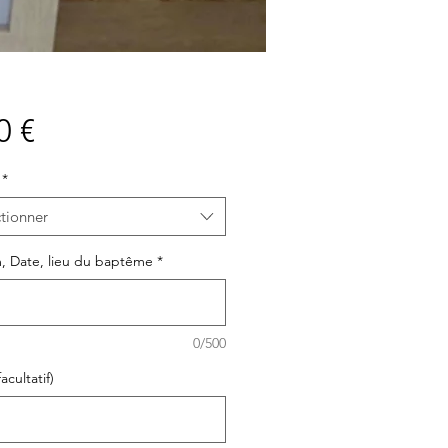
Prix
0 €
*
tionner
, Date, lieu du baptême
*
0/500
acultatif)