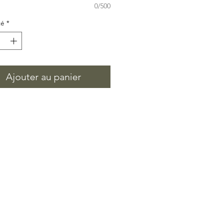
0/500
té
*
Ajouter au panier