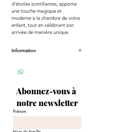
d'étoiles scintillantes, apporte
une touche magique et
moderne à la chambre de votre
enfant, tout en célébrant son
arrivée de manière unique.
Information
Délai de fabrication :
Fabrication en
3 à 5 jours ouvrés.
(
Veuillez noter que si vous commandez
des faire-parts avec cette affiche, le
délai de fabrication des faire-parts
Abonnez-vous à 
sera pris en compte).
notre newsletter
Prénom
Nom de famille