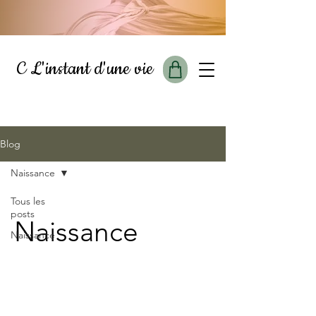
C L'instant d'une vie
Blog
Naissance
Tous les
posts
Naissance
Naissance