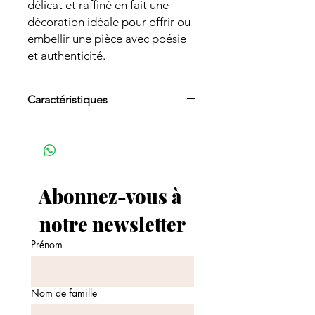
délicat et raffiné en fait une
décoration idéale pour offrir ou
embellir une pièce avec poésie
et authenticité.
Caractéristiques
Décoration en bois naturel
découpée et gravée au laser
Motif floral fin et élégant
Socle rond stable inclus
Style chaleureux et minimaliste
Abonnez-vous à 
Finition soignée pour un rendu
délicat et moderne
notre newsletter
🌼 Un cadeau rempli d’émotion
Prénom
Parfait pour :
Fête des mères
Anniversaire
Cadeau personnalisé
Nom de famille
Décoration intérieure