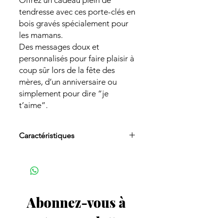
Offrez un cadeau plein de
tendresse avec ces porte-clés en
bois gravés spécialement pour
les mamans.
Des messages doux et
personnalisés pour faire plaisir à
coup sûr lors de la fête des
mères, d’un anniversaire ou
simplement pour dire “je
t’aime”.
Caractéristiques
Bois naturel gravé
Dimensions 4.5 cm x 4.5 cm
Léger et résistant
Plusieurs modèles disponibles
Fabrication artisanale
Abonnez-vous à 
Anneau porte-clés inclus
Idéal pour