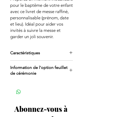
pour le baptême de votre enfant
avec ce livret de messe raffiné,
personnalisable (prénom, date
et lieu). Idéal pour aider vos
invités à suivre la messe et
garder un joli souvenir.
Caractéristiques
Caractéristiques :
Information de l'option feuillet
Dimensions livret fermé : A5 (14,8 x
de cérémonie
21 cm)
Impression : recto ou recto-verso –
Envoyer par e-mail (à l’adresse :
papier 80 gr
clinstantdunevie@gmail.com) le
Couverture sur papier épais 200g
dérouler complet de votre
mat
cérémonie, au format PDF.
Reliure : agrafé
Ce document comprend :
Abonnez-vous à 
Le déroulé détaillé de la
cérémonie