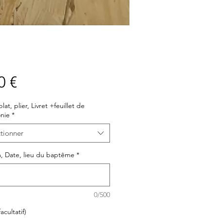
Prix
0 €
plat, plier, Livret +feuillet de
nie
*
tionner
, Date, lieu du baptême
*
0/500
acultatif)