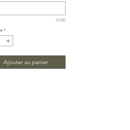
0/500
té
*
Ajouter au panier