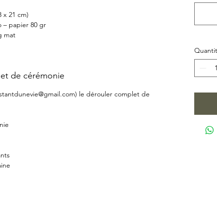
8 x 21 cm)
o – papier 80 gr
g mat
Quanti
llet de cérémonie
linstantdunevie@gmail.com) le dérouler complet de
nie
ants
aine